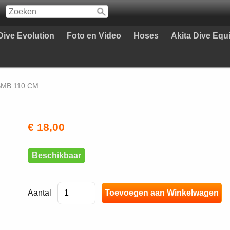
Dive Evolution
Foto en Video
Hoses
Akita Dive Eq
MB 110 CM
€ 18,00
Beschikbaar
Aantal