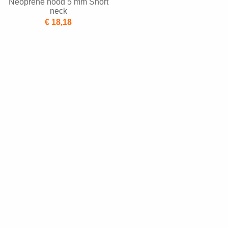
Neoprene hood 5 mm Short
neck
€ 18,18