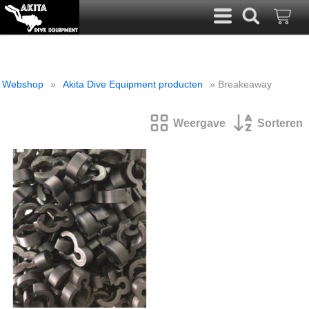
Webshop
»
Akita Dive Equipment producten
» Breakeaway
Weergave
Sorteren